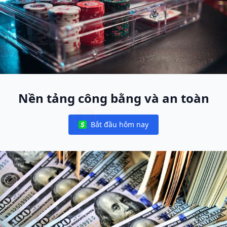
Nền tảng công bằng và an toàn
Bắt đầu hôm nay
Notifications