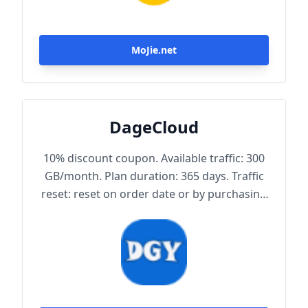
MoJie.net
DageCloud
10% discount coupon. Available traffic: 300
GB/month. Plan duration: 365 days. Traffic
reset: reset on order date or by purchasing
traffic package. Maximum achievable
bandwidth: 1000 Mbps. Node protocol:
Trojan.