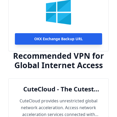
OKX Exchange Backup URL
Recommended VPN for
Global Internet Access
CuteCloud - The Cutest
Cloud
CuteCloud provides unrestricted global
network acceleration. Access network
acceleration services connected with