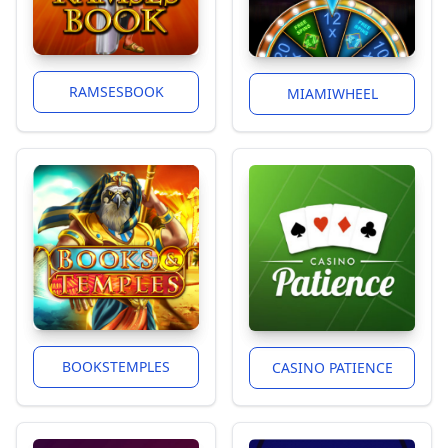
RAMSESBOOK
MIAMIWHEEL
BOOKSTEMPLES
CASINO PATIENCE