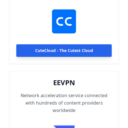
hundreds of content providers worldwide.
With up to 2000Mbps single-line access
capacity and 1000+ high-speed servers
globally, enjoy fast and stable connections
anytime, anywhere.
CuteCloud - The Cutest Cloud
EEVPN
Network acceleration service connected
with hundreds of content providers
worldwide