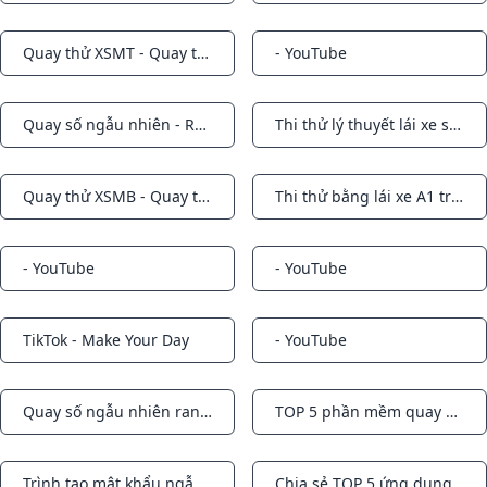
Quay thử XSMT - Quay thử xổ số miền Trung - Quay thử MT
- YouTube
Notifications
Notifications
Quay số ngẫu nhiên - Random number - DonHit
Thi thử lý thuyết lái xe số tự động - đề chính xác 100% của bộ GTVTTrung tâm thi lái xe- Học lái xe A1B2CDE tại Hải Dương
Notifications
Notifications
Quay thử XSMB - Quay thử xổ số miền Bắc hôm nay lấy may
Thi thử bằng lái xe A1 trực tuyến - 100% đề chuẩn của bộ GTVT mới nhấtTrung tâm thi lái xe- Học lái xe A1B2CDE tại Hải Dương
Notifications
Notifications
- YouTube
- YouTube
Notifications
Notifications
TikTok - Make Your Day
- YouTube
Notifications
Notifications
Quay số ngẫu nhiên random số
TOP 5 phần mềm quay số ngẫu nhiên online chuyên nghiệp nhất hiện nay
Notifications
Notifications
Trình tạo mật khẩu ngẫu nhiên Tạm biệt 12345 Avast
Chia sẻ TOP 5 ứng dụng quay số ngẫu nhiên tốt nhất hiện nay