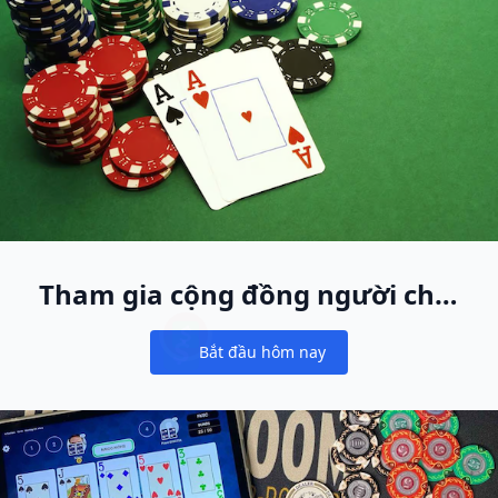
Tham gia cộng đồng người chơi
cash game lớn nhất thế giới
Bắt đầu hôm nay
Notifications