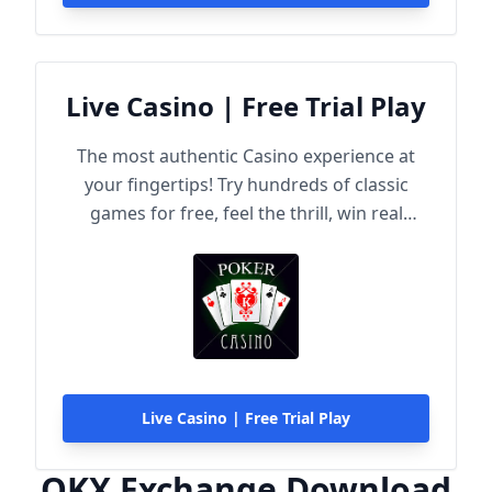
Live Casino | Free Trial Play
The most authentic Casino experience at
your fingertips! Try hundreds of classic
games for free, feel the thrill, win real
rewards!
Live Casino | Free Trial Play
OKX Exchange Download