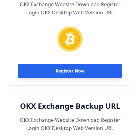
OKX Exchange Website Download Register
Login OKX Desktop Web Version URL
Register Now
OKX Exchange Backup URL
OKX Exchange Website Download Register
Login OKX Desktop Web Version URL