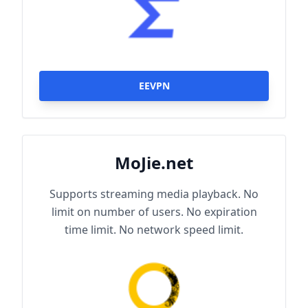
EEVPN
MoJie.net
Supports streaming media playback. No
limit on number of users. No expiration
time limit. No network speed limit.