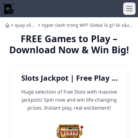
Ope
quay số
Hyper Dash trong WPT Global là gì? Đi sâu
Home
ngẫu
vào hành động poker nhanh chóng ly kỳ!
FREE Games to Play –
nhiên
Download Now & Win Big!
Slots Jackpot | Free Play &
Win Big
Huge selection of free Slots with massive
jackpots! Spin now and win life-changing
prizes. Instant play, real excitement!