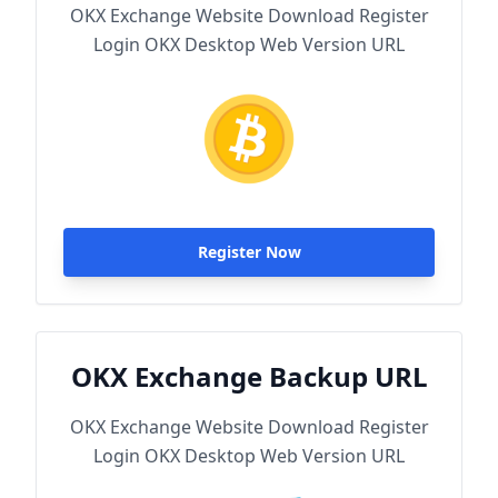
OKX Exchange Website Download Register
Login OKX Desktop Web Version URL
Register Now
OKX Exchange Backup URL
OKX Exchange Website Download Register
Login OKX Desktop Web Version URL