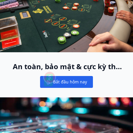
An toàn, bảo mật & cực kỳ thú
vị
Bắt đầu hôm nay
Notifications