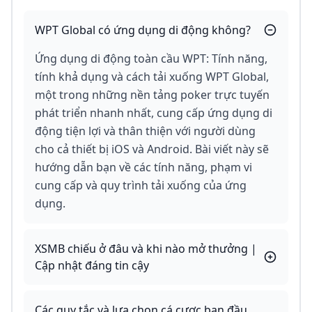
WPT Global có ứng dụng di động không?
Ứng dụng di động toàn cầu WPT: Tính năng,
tính khả dụng và cách tải xuống WPT Global,
một trong những nền tảng poker trực tuyến
phát triển nhanh nhất, cung cấp ứng dụng di
động tiện lợi và thân thiện với người dùng
cho cả thiết bị iOS và Android. Bài viết này sẽ
hướng dẫn bạn về các tính năng, phạm vi
cung cấp và quy trình tải xuống của ứng
dụng.
XSMB chiếu ở đâu và khi nào mở thưởng |
Cập nhật đáng tin cậy
Các quy tắc và lựa chọn cá cược ban đầu