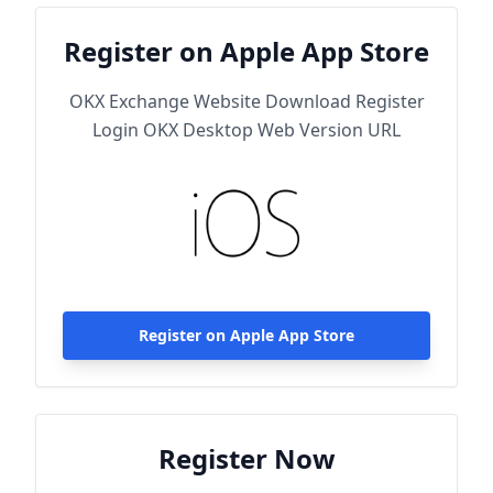
Register on Apple App Store
OKX Exchange Website Download Register
Login OKX Desktop Web Version URL
Register on Apple App Store
Register Now