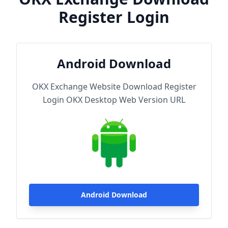
Register Login
Android Download
OKX Exchange Website Download Register
Login OKX Desktop Web Version URL
Android Download