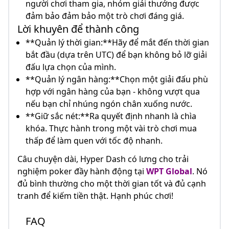
người chơi tham gia, nhóm giải thưởng được
đảm bảo đảm bảo một trò chơi đáng giá.
Lời khuyên để thành công
**Quản lý thời gian:**Hãy để mắt đến thời gian
bắt đầu (dựa trên UTC) để bạn không bỏ lỡ giải
đấu lựa chọn của mình.
**Quản lý ngân hàng:**Chọn một giải đấu phù
hợp với ngân hàng của bạn - không vượt qua
nếu bạn chỉ nhúng ngón chân xuống nước.
**Giữ sắc nét:**Ra quyết định nhanh là chìa
khóa. Thực hành trong một vài trò chơi mua
thấp để làm quen với tốc độ nhanh.
Câu chuyện dài, Hyper Dash có lưng cho trải
nghiệm poker đầy hành động tại
WPT Global
. Nó
đủ bình thường cho một thời gian tốt và đủ cạnh
tranh để kiếm tiền thật. Hạnh phúc chơi!
FAQ