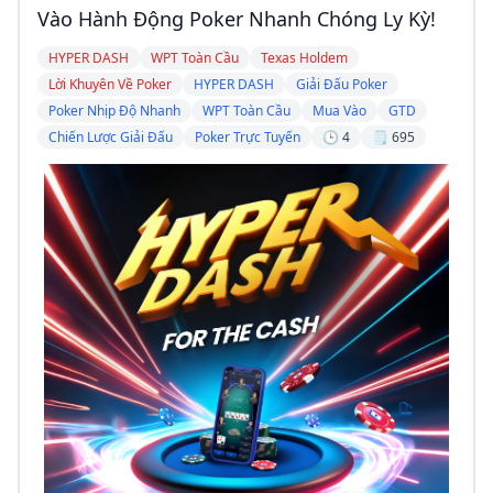
Vào Hành Động Poker Nhanh Chóng Ly Kỳ!
HYPER DASH
WPT Toàn Cầu
Texas Holdem
Lời Khuyên Về Poker
HYPER DASH
Giải Đấu Poker
Poker Nhịp Độ Nhanh
WPT Toàn Cầu
Mua Vào
GTD
Chiến Lược Giải Đấu
Poker Trực Tuyến
🕒 4
🗒️ 695