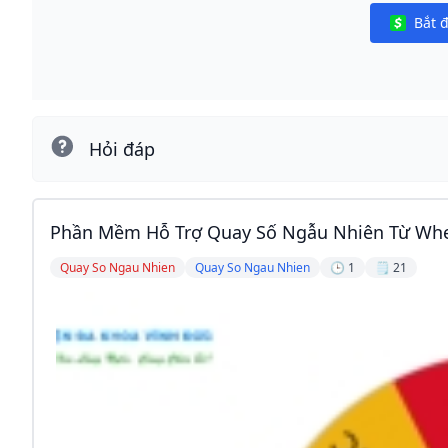
Bắt 
Notificat
Hỏi đáp
Phần Mềm Hỗ Trợ Quay Số Ngẫu Nhiên Từ Whe
Quay So Ngau Nhien
Quay So Ngau Nhien
🕒 1
🗒️ 21