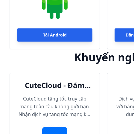
Tải Android
Đăng
Khuyến ngh
CuteCloud - Đám
mây dễ thương nhất
CuteCloud tăng tốc truy cập
Dịch v
mạng toàn cầu không giới hạn.
với hàn
Nhận dịch vụ tăng tốc mạng kết
dun
nối với hàng trăm nhà cung cấp
nội dung trên toàn thế giới. Khả