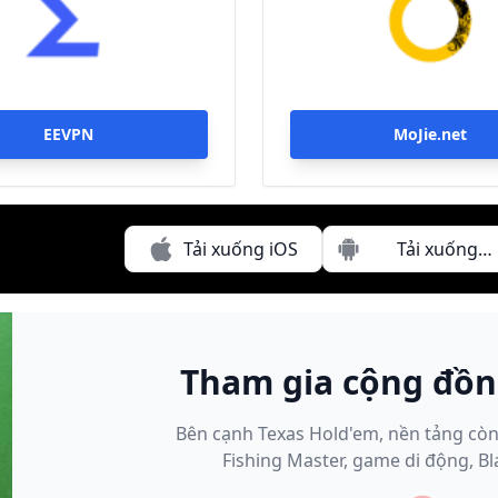
EEVPN
MoJie.net
Tải xuống iOS
Tải xuống
Android
Tham gia cộng đồn
game lớn nh
Bên cạnh Texas Hold'em, nền tảng còn
Fishing Master, game di động, Bl