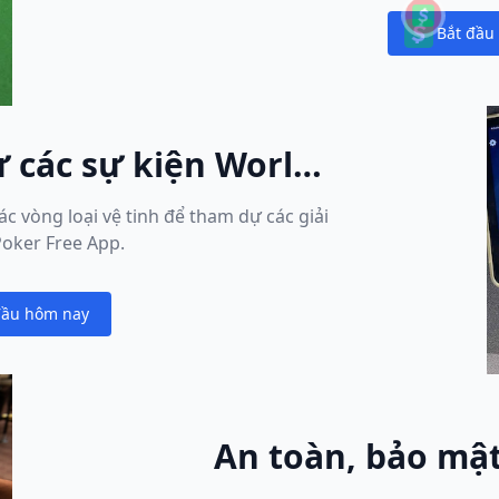
Bắt đầu
Notification
 các sự kiện World
trực tiếp toàn cầu
c vòng loại vệ tinh để tham dự các giải
oker Free App.
đầu hôm nay
ions
An toàn, bảo mật