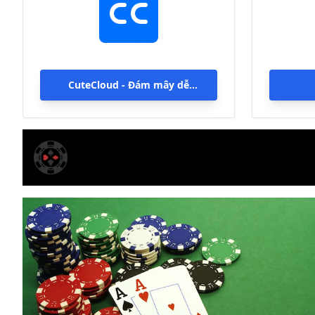
năng truy cập dòng đơn lên đến
2000Mbps, hơn 1000 máy chủ
tốc độ cao trên toàn thế giới, tận
hưởng kết nối nhanh chóng và
ổn định mọi lúc mọi nơi.
CuteCloud - Đám mây dễ
thương nhất