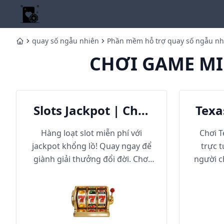
quay số ngẫu nhiên
Phần mềm hỗ trợ quay số ngẫu nhi
Home
CHƠI GAME MIỄ
Slots Jackpot | Chơi
Texa
Miễn Phí & Thắng
Đầ
Hàng loạt slot miễn phí với
Chơi T
Lớn
jackpot khổng lồ! Quay ngay để
trực t
giành giải thưởng đổi đời. Chơi
người c
tức thì, cảm xúc thật!
năng po