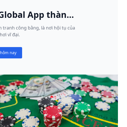
Global App thành
line mới của bạn
h tranh công bằng, là nơi hội tụ của
ơi vĩ đại.
 hôm nay
s