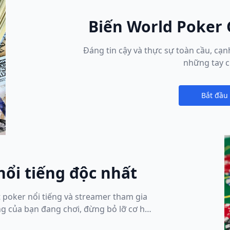
Biến World Poker 
ngôi nhà poker on
Đáng tin cậy và thực sự toàn cầu, cạn
những tay ch
Bắt đầu
Notification
nổi tiếng độc nhất
 poker nổi tiếng và streamer tham gia
ng của bạn đang chơi, đừng bỏ lỡ cơ hội
iao lưu cùng họ!