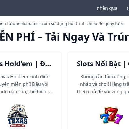
nhận quà
ên từ wheelofnames.com sử dụng bút trình chiếu đề quay từ xa
N PHÍ – Tải Ngay Và Trú
s Hold'em | Đối
Slots Nổi Bật |
u Trực Tuyến
Miễn Phí Onl
exas Hold'em kinh điển
Không cần tải xuống, 
uyến miễn phí! Đấu với
nhấp và chơi! Hàng tr
hơi toàn cầu, thể hiện kỹ
theo chủ đề với vòng q
ker và giành tiền thưởng
phí, vòng thưởng và niề
thật.
tận.