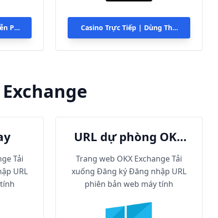
ễn Phí
Casino Trực Tiếp | Dùng Thử
Miễn Phí
 Exchange
ay
URL dự phòng OKX
Exchange
ge Tải
Trang web OKX Exchange Tải
hập URL
xuống Đăng ký Đăng nhập URL
tính
phiên bản web máy tính