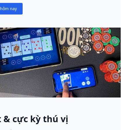
 hôm nay
s
 & cực kỳ thú vị