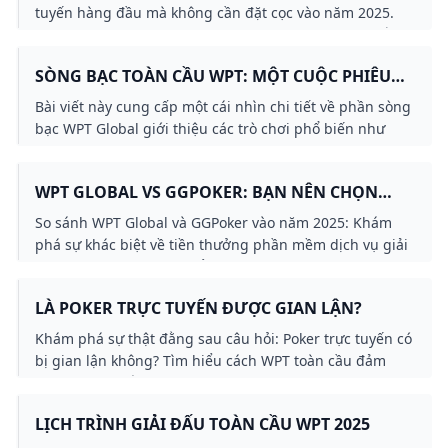
tuyến hàng đầu mà không cần đặt cọc vào năm 2025.
Khám phá các ưu đãi mới nhất của WPT Global và bắt
đầu chơi ngay hôm nay.
SÒNG BẠC TOÀN CẦU WPT: MỘT CUỘC PHIÊU
LƯU ĐẦY THÚ VỊ
Bài viết này cung cấp một cái nhìn chi tiết về phần sòng
bạc WPT Global giới thiệu các trò chơi phổ biến như
Slots Blackjack Roulette Baccarat Sòng bạc trực tiếp và
các trò chơi phụ lấy cảm hứng từ poker. Nó bao gồm
WPT GLOBAL VS GGPOKER: BẠN NÊN CHỌN
cách các trò chơi này hoạt động phạm vi RTP (quay lại)
NỀN TẢNG POKER NÀO VÀO NĂM 2025?
điển hình của họ và cung cấp hướng dẫn bắt đầu thiết
So sánh WPT Global và GGPoker vào năm 2025: Khám
lập ngân sách và chơi có trách nhiệm để thưởng thức
phá sự khác biệt về tiền thưởng phần mềm dịch vụ giải
tối đa.
đấu và nhiều hơn nữa để quyết định trang web poker
nào là tốt nhất cho bạn.
LÀ POKER TRỰC TUYẾN ĐƯỢC GIAN LẬN?
Khám phá sự thật đằng sau câu hỏi: Poker trực tuyến có
bị gian lận không? Tìm hiểu cách WPT toàn cầu đảm
bảo sự công bằng an toàn và minh bạch vào năm 2025.
LỊCH TRÌNH GIẢI ĐẤU TOÀN CẦU WPT 2025