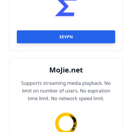
EEVPN
MoJie.net
Supports streaming media playback. No
limit on number of users. No expiration
time limit. No network speed limit.