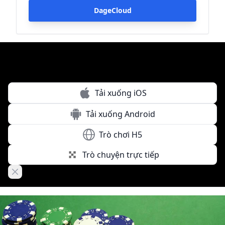
DageCloud
Tải xuống iOS
Tải xuống Android
Trò chơi H5
Trò chuyện trực tiếp
Close banner