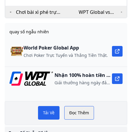
Chơi bài xì phé trực
WPT Global vs
tuyến trên Android:
GGPoker: Bạn nên
Hướng dẫn năm
chọn nền tảng poker
quay số ngẫu nhiên
2025
nào vào năm 2025?
World Poker Global App
Chơi Poker Trực Tuyến và Thắng Tiền Thật.
Nhận 100% hoàn tiền khi nạp lần đầu
Giải thưởng hàng ngày đảm bảo 10,000 USD
Tải Về
Đọc Thêm
ữ