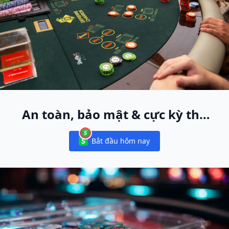
An toàn, bảo mật & cực kỳ thú
vị
Bắt đầu hôm nay
Notifications