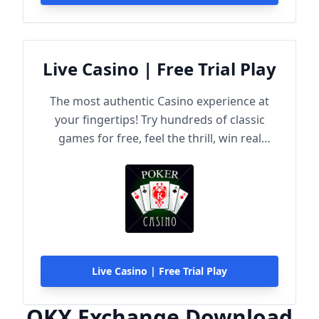
Live Casino | Free Trial Play
The most authentic Casino experience at
your fingertips! Try hundreds of classic
games for free, feel the thrill, win real
rewards!
Live Casino | Free Trial Play
OKX Exchange Download