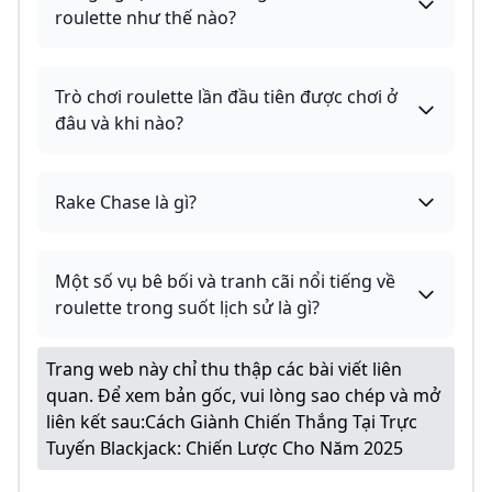
roulette như thế nào?
Trò chơi roulette lần đầu tiên được chơi ở
đâu và khi nào?
Rake Chase là gì?
Một số vụ bê bối và tranh cãi nổi tiếng về
roulette trong suốt lịch sử là gì?
Trang web này chỉ thu thập các bài viết liên
quan. Để xem bản gốc, vui lòng sao chép và mở
liên kết sau:
Cách Giành Chiến Thắng Tại Trực
Tuyến Blackjack: Chiến Lược Cho Năm 2025