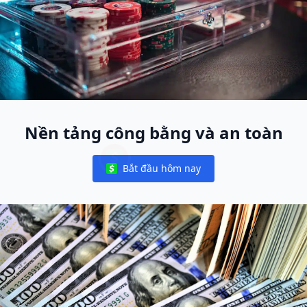
Nền tảng công bằng và an toàn
Bắt đầu hôm nay
Notifications