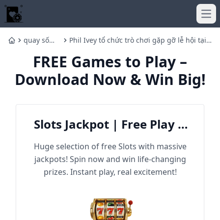
Ope
quay số
Phil Ivey tổ chức trò chơi gặp gỡ lễ hội tại
Home
ngẫu
Wynn Las Vegas vào tháng 12 này
FREE Games to Play –
nhiên
Download Now & Win Big!
Slots Jackpot | Free Play &
Win Big
Huge selection of free Slots with massive
jackpots! Spin now and win life-changing
prizes. Instant play, real excitement!