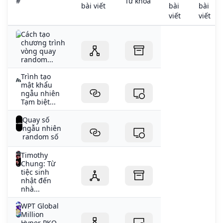
#
Từ khóa
bài viết
bài
bài
viết
viết
Cách tạo
chương trình
vòng quay
random...
Trình tạo
mật khẩu
ngẫu nhiên
Tạm biệt...
Quay số
ngẫu nhiên
random số
Timothy
Chung: Từ
tiệc sinh
nhật đến
nhà...
WPT Global
Million
Hyper PKO