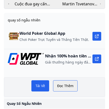
Cuộc đua gay cấn
Martin Tsvetanov
dành cho Cầu thủ
giành chiến thắng
xuất sắc nhất WPT
trong sự kiện chính
quay số ngẫu nhiên
mùa 22 tại Wynn Las
Eureka phá kỷ lục tại
Vegas
EPT Praha
World Poker Global App
Chơi Poker Trực Tuyến và Thắng Tiền Thật.
Nhận 100% hoàn tiền khi nạp lần đầu
Giải thưởng hàng ngày đảm bảo 10,000 USD
Vòng quay random số
Tải Về
Đọc Thêm
tương tự như vòng quay
may mắn và vòng quay chữ
Quay Số Ngẫu Nhiên
cái A-Z nhưng với mục đích