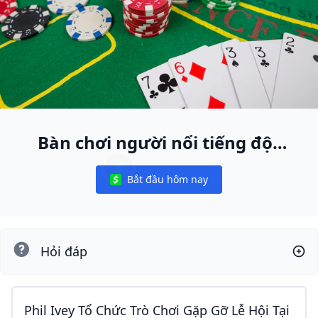
Bàn chơi người nổi tiếng độc
nhất
Bắt đầu hôm nay
Notifications
Hỏi đáp
Phil Ivey Tổ Chức Trò Chơi Gặp Gỡ Lễ Hội Tại