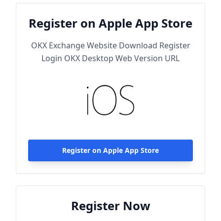
Register on Apple App Store
OKX Exchange Website Download Register
Login OKX Desktop Web Version URL
Register on Apple App Store
Register Now