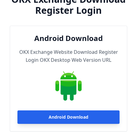
Register Login
Android Download
OKX Exchange Website Download Register
Login OKX Desktop Web Version URL
Android Download