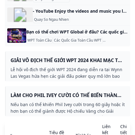
- YouTube Enjoy the videos and music you love, upload original content, and share it all with friends, family, and the world on YouTube.
Quay So Ngau Nhien
Bạn có thể chơi WPT Global ở đâu? Các quốc gia được hỗ trợ & nổi bật nền tảng Tham gia cùng người chơi từ hơn 60 quốc gia trên thế giới, WPT Global đã xây dựng một trong những cái tên có uy tín nhất trong trò chơi trực tuyến. Điều này bao gồm: **Bắc Mỹ:**Canada, Hoa Kỳ **Châu Âu:**Vương quốc Anh, Đức, Pháp, Ý, Tây Ban Nha, Hà Lan, Bỉ, Thụy Sĩ, Áo, Ireland, Bồ Đào Nha, Thụy Điển, Na Uy, Đan Mạch, Phần Lan, Ba Lan, Cộng hòa Séc, Hungary, Romania, Bulgaria, Hy Lạp, Cyprus, Thổ Nhĩ Kỳ **Châu Á:**Nhật Bản, Hàn Quốc, Singapore, Hồng Kông, Đài Loan, Ấn Độ, Malaysia, Indonesia, Philippines, Thái Lan, Việt Nam **Châu Đại Dương:**Úc, New Zealand **Mỹ Latinh:**Brazil, Mexico, Argentina, Chile, Colombia, Costa Rica, Panama **Châu Phi & Trung Đông:**Nam Phi, Nigeria, Ai Cập, Các Tiểu vương quốc Ả Rập Thống nhất, Ả Rập Saudi, Israel WPT Global là tất cả về các tùy chọn chơi game ở cốt lõi của nó.
WPT Toàn Cầu
Các Quốc Gia Toàn Cầu WPT
Poker Trực Tuyến
GIẢI VÔ ĐỊCH THẾ GIỚI WPT 2024 KHAI MẠC TẠI
WYNN LAS VEGAS: ĐIỀU GÌ SẼ XẢY RA
Lễ hội vô địch thế giới WPT 2024 đang diễn ra tại Wynn
Las Vegas hứa hẹn các giải đấu poker quy mô lớn bao
gồm Giải vô địch Prime trị giá 1.100 USD và Giải vô địch
thế giới WPT trị giá 10.400 USD.
LÀM CHO PHIL IVEY CƯỜI CÓ THỂ BIẾN THÀNH
MỘT NGÀY TRẢ LƯƠNG 1 TRIỆU ĐÔ LA
Nếu bạn có thể khiến Phil Ivey cười trong 60 giây hoặc ít
hơn bạn có thể giành được Hộ chiếu Vàng cho Giải
thưởng mời gọi 5 triệu đô la ClubWPT Gold sắp tới vào
tháng 12.
Liên
Chi
Tiêu đề
kết
tiết