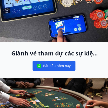
Giành vé tham dự các sự kiện
World Poker Free App trực tiếp
Bắt đầu hôm nay
toàn cầu
Notifications