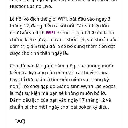
Hustler Casino Live.
Lễ hội vô địch thế giới WPT, bắt đầu vào ngày 3
tháng 12, đang diễn ra sôi nổi. Các sự kiện lớn
như Giải vô địch
WPT
Prime trị giá 1.100 đô la đã
chứng kiến ​​sự cạnh tranh khốc liệt, với khoản bảo
đảm trị giá 5 triệu đô la sẽ bổ sung thêm tiền đặt
cược cho tinh thần ngày lễ.
Cho dù bạn là người hâm mộ poker mong muốn
kiểm tra kỹ năng của mình với các huyền thoại
hay chỉ đơn giản là tìm kiếm niềm vui trong kỳ
nghỉ, Trò chơi gặp gỡ Giáng sinh Wynn Las Vegas
là một sự kiện mà bạn sẽ không muốn bỏ lỡ.
Đánh dấu lịch của bạn vào ngày 17 tháng 12 và
chuẩn bị cho một ngày chơi bài poker kỳ diệu.
FAQ