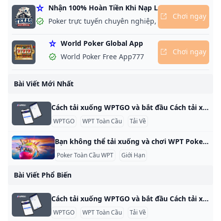
Nhận 100% Hoàn Tiền Khi Nạp Lần Đầu
để chọn ra số ngẫu nhiên
Chơi ngay
Poker trực tuyến chuyên nghiệp, giành giải thưởng
World Poker Global App
Chơi ngay
World Poker Free App777
Bài Viết Mới Nhất
Cách tải xuống WPTGO và bắt đầu Cách tải xuống WPTGO và bắt đầu với Poker trực tuyến Bắt đầu với WPTGO, nền tảng poker trực tuyến được liên kết với World Poker Tour, thật đơn giản và nhanh chóng. Hãy làm theo các bước đơn giản sau để tải xuống phần mềm và thiết lập tài khoản của bạn. Bước 1: Tải ứng dụng WPTGO Để bắt đầu, hãy nhấp vào nút Tải xuống ngay trên trang web WPTGO.
WPTGO
WPT Toàn Cầu
Tải Về
Bạn không thể tải xuống và chơi WPT Poker Global ở các quốc gia và khu vực bên dưới Người chơi ở hơn 100 quốc gia có thể truy cập WPT Global Poker, nhưng có những hạn chế cụ thể dựa trên quy định của địa phương. Tại sao bạn không thể tải xuống và chơi WPT Poker Global ở các quốc gia và khu vực bên dưới Các quốc gia có thể truy cập WPT Global Người chơi có thể đăng ký và tải xuống WPT Global từ các khu vực sau:
Poker Toàn Cầu WPT
Giới Hạn
Bài Viết Phổ Biến
Cách tải xuống WPTGO và bắt đầu Cách tải xuống WPTGO và bắt đầu với Poker trực tuyến Bắt đầu với WPTGO, nền tảng poker trực tuyến được liên kết với World Poker Tour, thật đơn giản và nhanh chóng. Hãy làm theo các bước đơn giản sau để tải xuống phần mềm và thiết lập tài khoản của bạn. Bước 1: Tải ứng dụng WPTGO Để bắt đầu, hãy nhấp vào nút Tải xuống ngay trên trang web WPTGO.
WPTGO
WPT Toàn Cầu
Tải Về