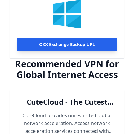
OKX Exchange Backup URL
Recommended VPN for
Global Internet Access
CuteCloud - The Cutest
Cloud
CuteCloud provides unrestricted global
network acceleration. Access network
acceleration services connected with