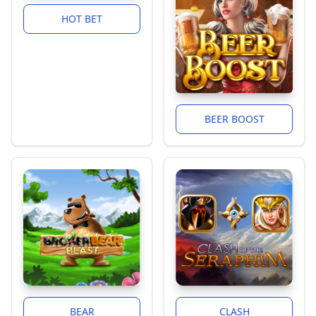
HOT BET
BEER BOOST
BEAR
CLASH