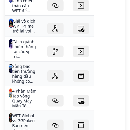
la hộ chiếu
toàn cầu
WPT để...
Giải vô địch
WPT Prime
trở lại với...
Cách giành
chiến thắng
tại các vị
trí...
Sòng bạc
tiền thưởng
hàng đầu
không có...
4 Phần Mềm
Tạo Vòng
Quay May
Mắn Tốt...
WPT Global
vs GGPoker:
Bạn nên