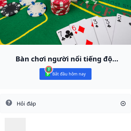
Bàn chơi người nổi tiếng độc
nhất
Bắt đầu hôm nay
Notifications
Hỏi đáp