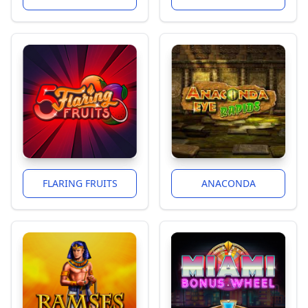
FLARING FRUITS
ANACONDA