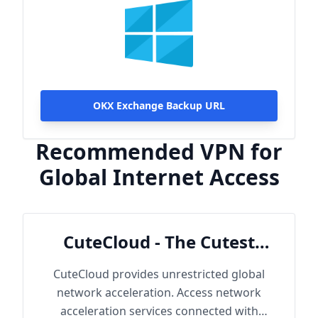
OKX Exchange Backup URL
Recommended VPN for
Global Internet Access
CuteCloud - The Cutest
Cloud
CuteCloud provides unrestricted global
network acceleration. Access network
acceleration services connected with