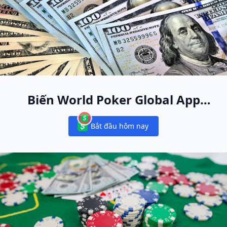
Biến World Poker Global App
thành ngôi nhà poker online
Bắt đầu hôm nay
mới của bạn
Notifications