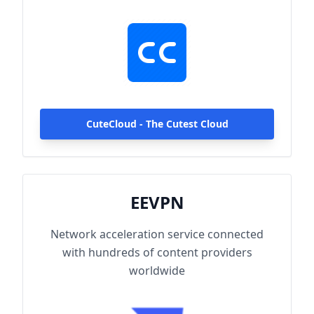
hundreds of content providers worldwide.
With up to 2000Mbps single-line access
capacity and 1000+ high-speed servers
globally, enjoy fast and stable connections
anytime, anywhere.
CuteCloud - The Cutest Cloud
EEVPN
Network acceleration service connected
with hundreds of content providers
worldwide