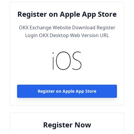
Register on Apple App Store
OKX Exchange Website Download Register
Login OKX Desktop Web Version URL
Register on Apple App Store
Register Now