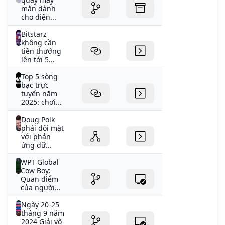
mắn dành
cho điện...
Bitstarz
không cần
tiền thưởng
lên tới 5...
Top 5 sòng
bạc trực
tuyến năm
2025: chơi...
Doug Polk
phải đối mặt
với phản
ứng dữ...
WPT Global
Cow Boy:
Quan điểm
của người...
Ngày 20-25
tháng 9 năm
2024 Giải vô