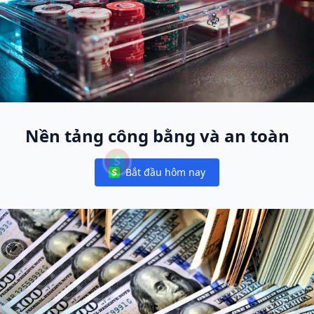
Nền tảng công bằng và an toàn
Bắt đầu hôm nay
Notifications