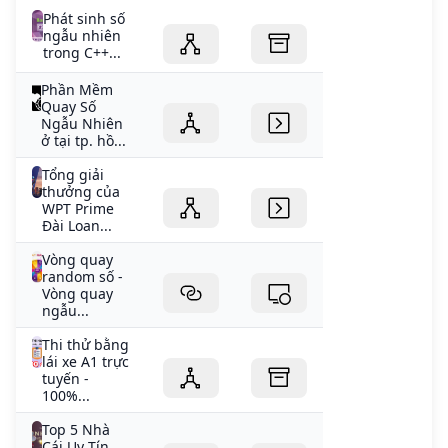
Phát sinh số
ngẫu nhiên
trong C++...
Phần Mềm
Quay Số
Ngẫu Nhiên
ở tại tp. hồ...
Tổng giải
thưởng của
WPT Prime
Đài Loan...
Vòng quay
random số -
Vòng quay
ngẫu...
Thi thử bằng
lái xe A1 trực
tuyến -
100%...
Top 5 Nhà
Cái Uy Tín