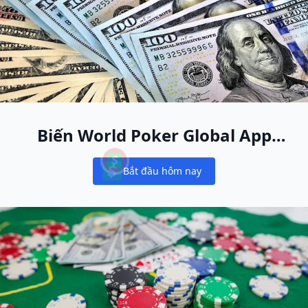
Biến World Poker Global App
thành ngôi nhà poker online
Bắt đầu hôm nay
mới của bạn
Notifications