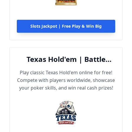
Slots Jackpot | Free Play & Win Big
Texas Hold'em | Battle
Online
Play classic Texas Hold'em online for free!
Compete with players worldwide, showcase
your poker skills, and win real cash prizes!