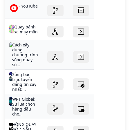
- YouTube
Quay bánh
xe may mắn
Cách xây
dựng
chương trình
vòng quay
số...
Sòng bạc
trực tuyến
đáng tin cậy
nhất:...
WPT Global:
Sự lựa chọn
hàng đầu
cho...
VÒNG QUAY
SỐ NGẪU