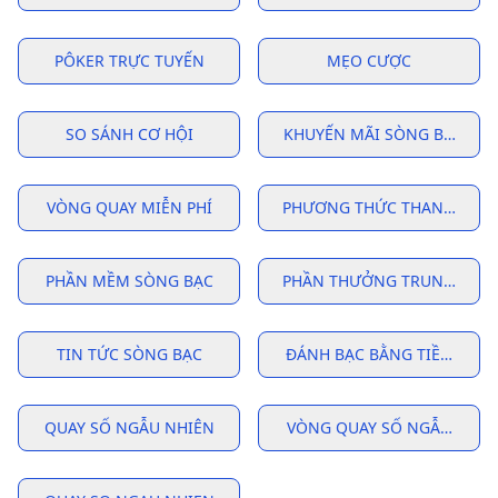
PÔKER TRỰC TUYẾN
MẸO CƯỢC
SO SÁNH CƠ HỘI
KHUYẾN MÃI SÒNG BẠC
VÒNG QUAY MIỄN PHÍ
PHƯƠNG THỨC THANH TOÁ
PHẦN MỀM SÒNG BẠC
PHẦN THƯỞNG TRUNG THÀ
TIN TỨC SÒNG BẠC
ĐÁNH BẠC BẰNG TIỀN THẬT
QUAY SỐ NGẪU NHIÊN
VÒNG QUAY SỐ NGẪU NHIÊ