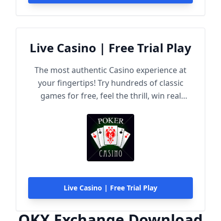
Live Casino | Free Trial Play
The most authentic Casino experience at
your fingertips! Try hundreds of classic
games for free, feel the thrill, win real
rewards!
Live Casino | Free Trial Play
OKX Exchange Download