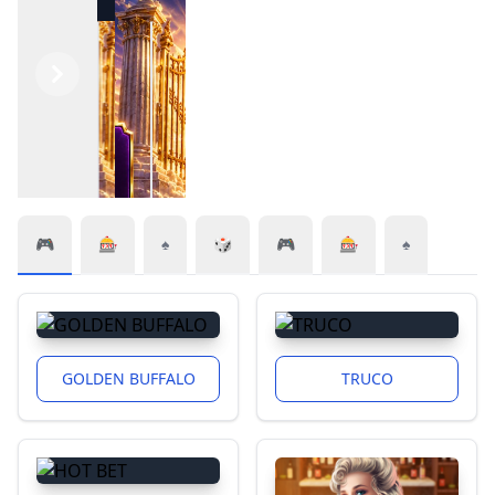
Previous
Next
🎮
🎰
♠️
🎲
🎮
🎰
♠️
GOLDEN BUFFALO
TRUCO