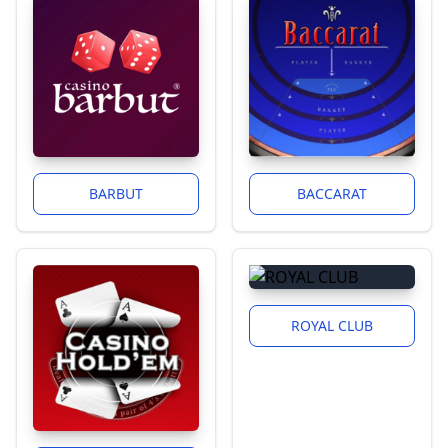
BARBUT
BACCARAT
ROYAL CLUB