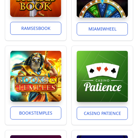
RAMSESBOOK
MIAMIWHEEL
BOOKSTEMPLES
CASINO PATIENCE