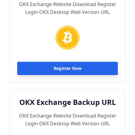
OKX Exchange Website Download Register
Login OKX Desktop Web Version URL
Register Now
OKX Exchange Backup URL
OKX Exchange Website Download Register
Login OKX Desktop Web Version URL