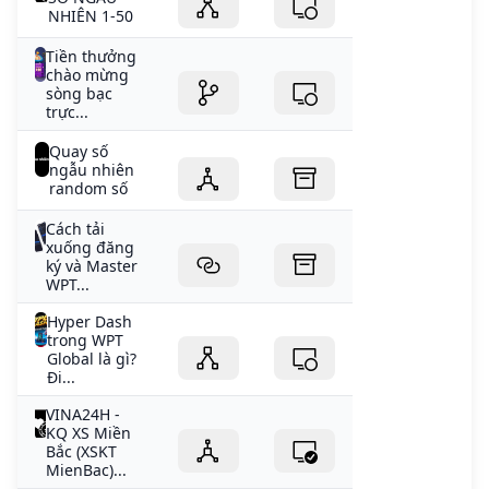
NHIÊN 1-50
Tiền thưởng
chào mừng
sòng bạc
trực...
Quay số
ngẫu nhiên
random số
Cách tải
xuống đăng
ký và Master
WPT...
Hyper Dash
trong WPT
Global là gì?
Đi...
VINA24H -
KQ XS Miền
Bắc (XSKT
MienBac)...